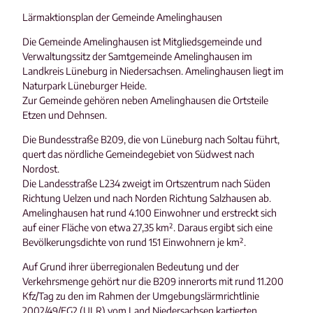
Lärmaktionsplan der Gemeinde Amelinghausen
Die Gemeinde Amelinghausen ist Mitgliedsgemeinde und
Verwaltungssitz der Samtgemeinde Amelinghausen im
Landkreis Lüneburg in Niedersachsen. Amelinghausen liegt im
Naturpark Lüneburger Heide.
Zur Gemeinde gehören neben Amelinghausen die Ortsteile
Etzen und Dehnsen.
Die Bundesstraße B209, die von Lüneburg nach Soltau führt,
quert das nördliche Gemeindegebiet von Südwest nach
Nordost.
Die Landesstraße L234 zweigt im Ortszentrum nach Süden
Richtung Uelzen und nach Norden Richtung Salzhausen ab.
Amelinghausen hat rund 4.100 Einwohner und erstreckt sich
auf einer Fläche von etwa 27,35 km². Daraus ergibt sich eine
Bevölkerungsdichte von rund 151 Einwohnern je km².
Auf Grund ihrer überregionalen Bedeutung und der
Verkehrsmenge gehört nur die B209 innerorts mit rund 11.200
Kfz/Tag zu den im Rahmen der Umgebungslärmrichtlinie
2002/49/EG2 (ULR) vom Land Niedersachsen kartierten