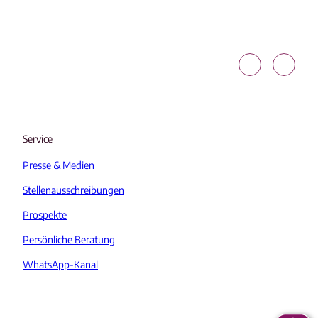
SG A
SG A
melin
melin
ghau
ghau
sen |
sen |
CC-B
CC-B
Y-SA
Y-SA
Service
Presse & Medien
Stellenausschreibungen
Prospekte
Persönliche Beratung
WhatsApp-Kanal