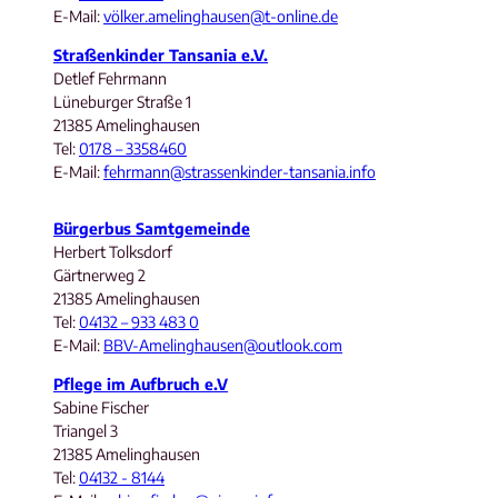
E-Mail:
völker.amelinghausen@t-online.de
Straßenkinder Tansania e.V.
Detlef Fehrmann
Lüneburger Straße 1
21385 Amelinghausen
Tel:
0178 – 3358460
E-Mail:
fehrmann@strassenkinder-tansania.info
Bürgerbus Samtgemeinde
Herbert Tolksdorf
Gärtnerweg 2
21385 Amelinghausen
Tel:
04132 – 933 483 0
E-Mail:
BBV-Amelinghausen@outlook.com
Pflege im Aufbruch e.V
Sabine Fischer
Triangel 3
21385 Amelinghausen
Tel:
04132 - 8144