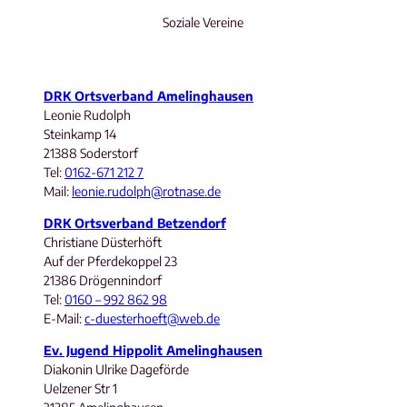
Soziale Vereine
DRK Ortsverband Amelinghausen
Leonie Rudolph
Steinkamp 14
21388 Soderstorf
Tel:
0162-671 212 7
Mail:
leonie.rudolph@rotnase.de
DRK Ortsverband Betzendorf
Christiane Düsterhöft
Auf der Pferdekoppel 23
21386 Drögennindorf
Tel:
0160 – 992 862 98
E-Mail:
c-duesterhoeft@web.de
Ev. Jugend Hippolit Amelinghausen
Diakonin Ulrike Dageförde
Uelzener Str 1