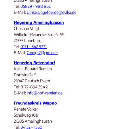
21385 Amelinghausen
Tel:
05829 - 988 862
E-Mail:
Ulrike.Dagefoerde@evlka.de
Hegering Amelinghausen
Christian Voigt
Wilhelm-Reinecke-Straße 59
21335 Lüneburg
Tel:
0171 – 642 9771
E-Mail:
C.Voigt2@gmx.de
Hegering Betzendorf
Klaus-Eduard Remien
Dorfstraße 5
21047 Deutsch Evern
Tel: 0172-894 394 2
E-Mail:
info@hof-remien.de
Freundeskreis Wapno
Renate Völker
Schulweg 10a
21385 Amelinghausen
Tel:
04132 – 1560