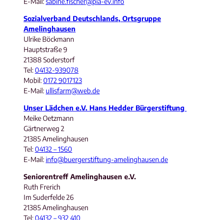
E-Mail:
sabine.fischer@pia-ev.info
Sozialverband Deutschlands, Ortsgruppe
Amelinghausen
Ulrike Böckmann
Hauptstraße 9
21388 Soderstorf
Tel:
04132-939078
Mobil:
0172 9017123
E-Mail:
ullisfarm@web.de
Unser Lädchen e.V. Hans Hedder Bürgerstiftung
Meike Oetzmann
Gärtnerweg 2
21385 Amelinghausen
Tel:
04132 – 1560
E-Mail:
info@buergerstiftung-amelinghausen.de
Seniorentreff Amelinghausen e.V.
Ruth Frerich
Im Suderfelde 26
21385 Amelinghausen
Tel:
04132 – 932 410