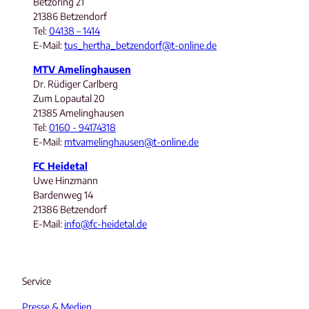
Betzoring 21
21386 Betzendorf
Tel:
04138 – 1414
E-Mail:
tus_hertha_betzendorf@t-online.de
MTV Amelinghausen
Dr. Rüdiger Carlberg
Zum Lopautal 20
21385 Amelinghausen
Tel:
0160 - 94174318
E-Mail:
mtvamelinghausen@t-online.de
FC Heidetal
Uwe Hinzmann
Bardenweg 14
21386 Betzendorf
E-Mail:
info@fc-heidetal.de
Service
Presse & Medien