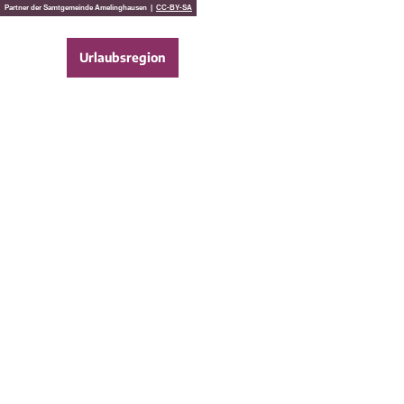
Z
Partner der Samtgemeinde Amelinghausen |
CC-BY-SA
u
m
Urlaubsregion
Suche
Menü
I
n
h
a
l
t