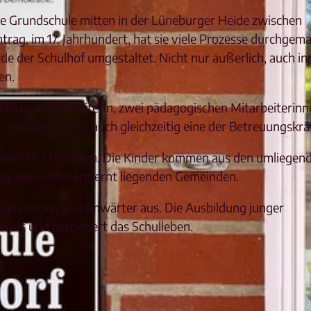
ige Grundschule mitten in der Lüneburger Heide zwischen
rag, im 17. Jahrhundert, hat sie viele Prozesse durchgema
de der Schulhof umgestaltet. Nicht nur äußerlich, auch inn
en.
 inklusive Schulleiterin, zwei pädagogischen Mitarbeiterin
s im Büro. Sie ist auch gleichzeitig eine der Betreuungskrä
eweils 11–21 Kindern. Die Kinder kommen aus den umliegen
aus weiter entfernt liegenden Gemeinden.
ärterinnen und Anwärter aus. Die Ausbildung junger
wert und bereichert das Schulleben.