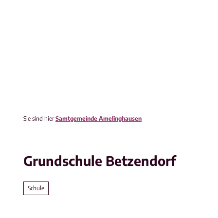
Z
u
m
Bürgerservice
Politik & Verwaltung
I
p-Kanal
Instagram
n
h
a
l
t
Sie sind hier
Samtgemeinde Amelinghausen
Grundschule Betzendorf
Schule