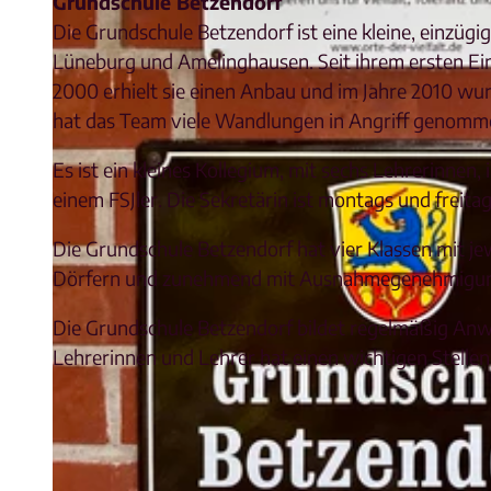
Grundschule Betzendorf
Die Grundschule Betzendorf ist eine kleine, einzüg
Lüneburg und Amelinghausen. Seit ihrem ersten Eint
2000 erhielt sie einen Anbau und im Jahre 2010 wur
hat das Team viele Wandlungen in Angriff genomm
Es ist ein kleines Kollegium, mit sechs Lehrerinnen,
einem FSJler. Die Sekretärin ist montags und freitag
Die Grundschule Betzendorf hat vier Klassen mit j
Dörfern und zunehmend mit Ausnahmegenehmigung 
Die Grundschule Betzendorf bildet regelmäßig Anw
Lehrerinnen und Lehrer hat einen wichtigen Stellen