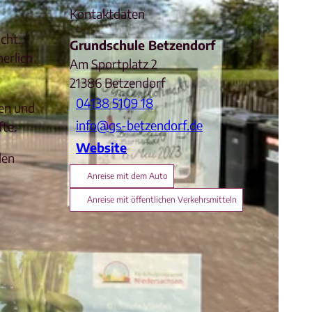
Kontaktdaten
cht.
Grundschule Betzendorf
erlich
Am Sportplatz 2
21386
Betzendorf
04138 5109 18
nen und
info@gs-betzendorf.de
fte.
Website
den
Anreise mit dem Auto
Anreise mit öffentlichen Verkehrsmitteln