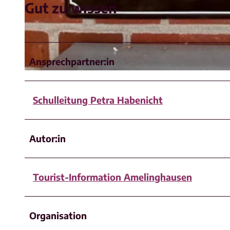
Gut zu wissen
© SG Amelinghausen |
CC-BY-NC-SA
Ansprechpartner:in
© SG Amelinghausen |
CC-BY-NC-SA
Schulleitung Petra Habenicht
Autor:in
Tourist-Information Amelinghausen
Organisation